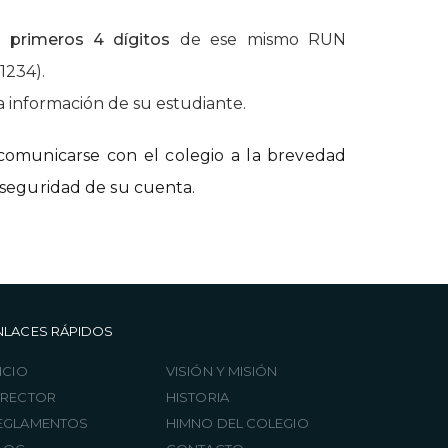
os
primeros 4 dígitos
de ese mismo RUN
 1234).
a información de su estudiante.
s comunicarse con el colegio a la brevedad
a seguridad de su cuenta.
NLACES RÁPIDOS
ICIO
VISIÓN Y MISIÓN
IRECTOR
HISTORIA
EGLAMENTOS
HIMNO DEL COLEGIO