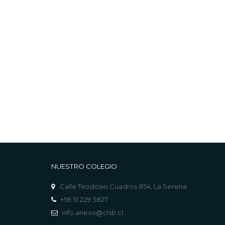
NUESTRO COLEGIO
Calle Teodosio Cuadros 854, La Serena.
+56 51 229 3827
info.anexo@clsb.cl