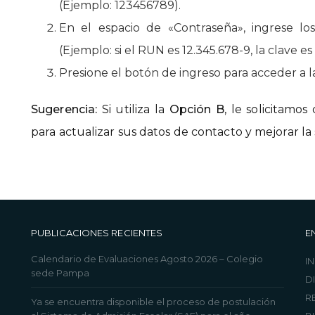
(Ejemplo: 123456789).
En el espacio de «Contraseña», ingrese l
(Ejemplo: si el RUN es 12.345.678-9, la clave es
Presione el botón de ingreso para acceder a l
Sugerencia:
Si utiliza la
Opción B
, le solicitamo
para actualizar sus datos de contacto y mejorar l
PUBLICACIONES RECIENTES
E
Calendario de Evaluaciones Agosto 2026 – Colegio
IN
sede Pampa
D
R
Ya se encuentra disponible el proceso de postulación