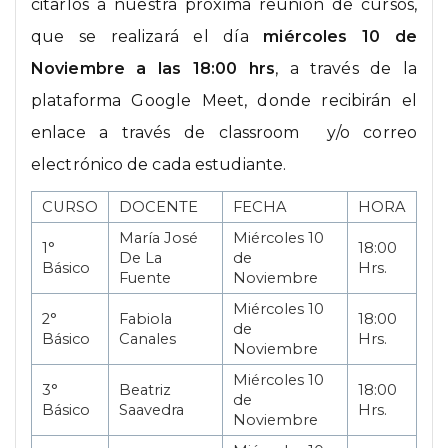
citarlos a nuestra próxima reunión de cursos,
que se realizará el día
miércoles 10 de
Noviembre a las 18:00 hrs
, a través de la
plataforma Google Meet, donde recibirán el
enlace a través de classroom y/o correo
electrónico de cada estudiante.
CURSO
DOCENTE
FECHA
HORA
María José
Miércoles 10
1°
18:00
De La
de
Básico
Hrs.
Fuente
Noviembre
Miércoles 10
2°
Fabiola
18:00
de
Básico
Canales
Hrs.
Noviembre
Miércoles 10
3°
Beatriz
18:00
de
Básico
Saavedra
Hrs.
Noviembre