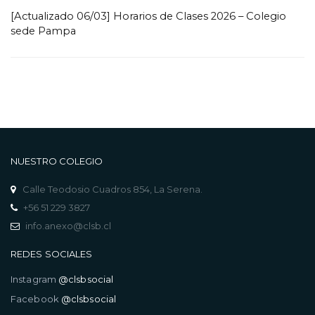
[Actualizado 06/03] Horarios de Clases 2026 – Colegio
sede Pampa
NUESTRO COLEGIO
Calle Teodosio Cuadros 854, La Serena.
+56 51 229 3827
info.anexo@clsb.cl
REDES SOCIALES
Instagram
@clsbsocial
Facebook
@clsbsocial