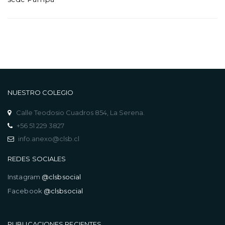
NUESTRO COLEGIO
Calle Teodosio Cuadros 854, La Serena.
+56 51 229 3827
info.anexo@clsb.cl
REDES SOCIALES
Instagram
@clsbsocial
Facebook
@clsbsocial
PUBLICACIONES RECIENTES