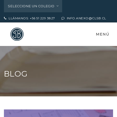
SELECCIONE UN COLEGIO
LLÁMANOS: +56 51 229 3827
INFO.ANEXO@CLSB.CL
MENÚ
BLOG