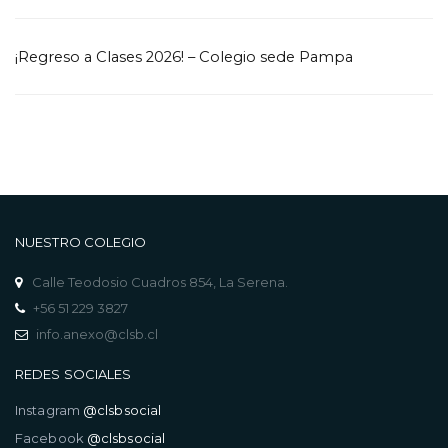
¡Regreso a Clases 2026! – Colegio sede Pampa
NUESTRO COLEGIO
Calle Teodosio Cuadros 854, La Serena.
+56 51 229 3827
info.anexo@clsb.cl
REDES SOCIALES
Instagram
@clsbsocial
Facebook
@clsbsocial