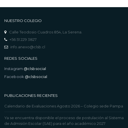
NUESTRO COLEGIO
Calle Teodosio Cuadros 854, La Serena.
+56 51 229 3827
info.anexo@clsb.cl
REDES SOCIALES
Instagram
@clsbsocial
Facebook
@clsbsocial
PUBLICACIONES RECIENTES
Calendario de Evaluaciones Agosto 2026 – Colegio sede Pampa
Ya se encuentra disponible el proceso de postulación al Sistema
de Admisión Escolar (SAE) para el año académico 2027