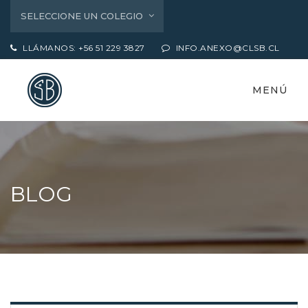
SELECCIONE UN COLEGIO
LLÁMANOS: +56 51 229 3827
INFO.ANEXO@CLSB.CL
MENÚ
BLOG