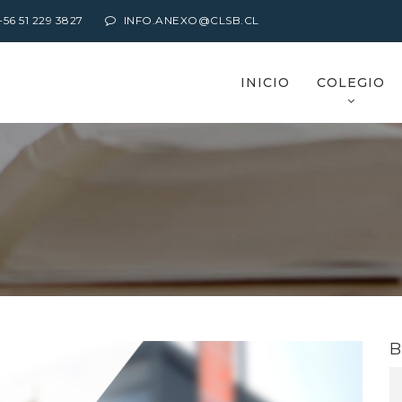
6 51 229 3827
INFO.ANEXO@CLSB.CL
INICIO
COLEGIO
B