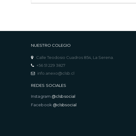
NUESTRO COLEGIO
Calle Teodosio Cuadros 854, La Serena.
+56 51 229 3827
info.anexo@clsb.cl
REDES SOCIALES
Instagram
@clsbsocial
Facebook
@clsbsocial