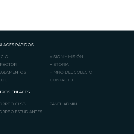
NLACES RÁPIDOS
ICIO
VISIÓN Y MISIÓN
IRECTOR
HISTORIA
EGLAMENTOS
HIMNO DEL COLEGIO
LOG
CONTACTO
TROS ENLACES
ORREO CLSB
PANEL ADMIN
ORREO ESTUDIANTES