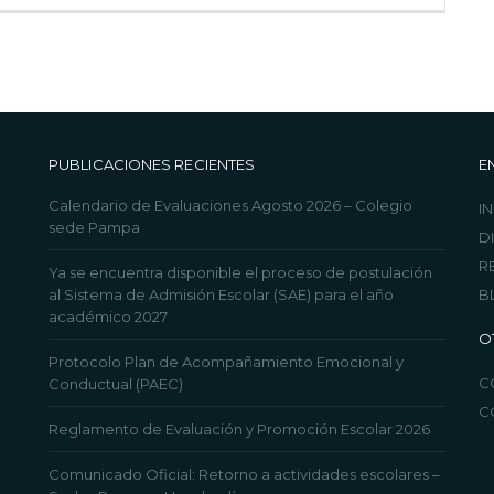
PUBLICACIONES RECIENTES
E
Calendario de Evaluaciones Agosto 2026 – Colegio
IN
sede Pampa
D
R
Ya se encuentra disponible el proceso de postulación
al Sistema de Admisión Escolar (SAE) para el año
B
académico 2027
O
Protocolo Plan de Acompañamiento Emocional y
C
Conductual (PAEC)
C
Reglamento de Evaluación y Promoción Escolar 2026
Comunicado Oficial: Retorno a actividades escolares –