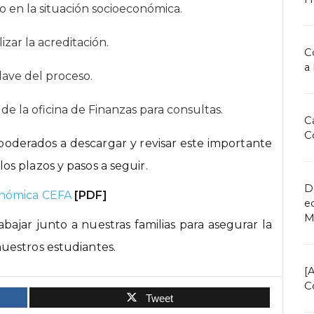
o en la situación socioeconómica.
zar la acreditación.
C
a
lave del proceso.
de la oficina de Finanzas para consultas.
C
C
apoderados a descargar y revisar este importante
s plazos y pasos a seguir.
D
onómica CEFA
[PDF]
e
M
jar junto a nuestras familias para asegurar la
uestros estudiantes.
[
C
Tweet