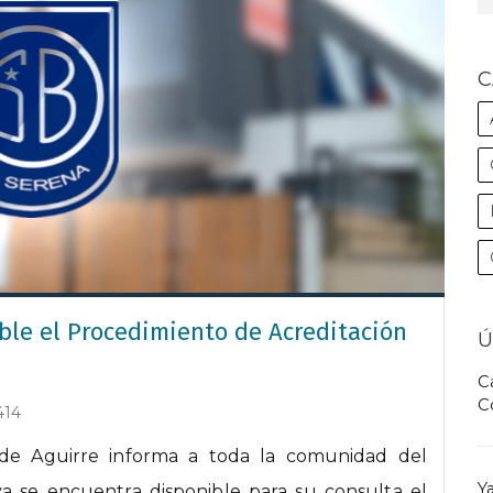
C
le el Procedimiento de Acreditación
Ú
C
C
414
 de Aguirre informa a toda la comunidad del
Y
a se encuentra disponible para su consulta el