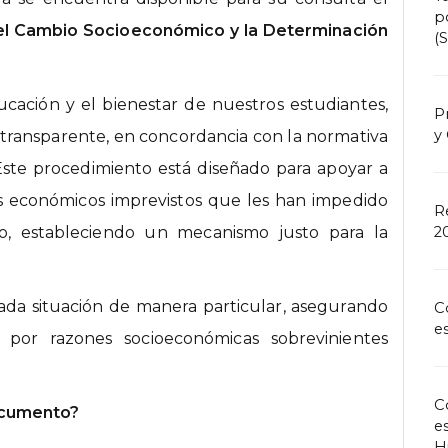
p
del Cambio Socioeconómico y la Determinación
(
ación y el bienestar de nuestros estudiantes,
P
y
transparente, en concordancia con la normativa
ste procedimiento está diseñado para apoyar a
s económicos imprevistos que les han impedido
R
2
, estableciendo un mecanismo justo para la
cada situación de manera particular, asegurando
C
e
 por razones socioeconómicas sobrevinientes
C
ocumento?
e
H