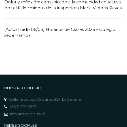
Dolor y reflexión: comunicado a la comunidad educativa
por el fallecimiento de la inspectora María Victoria Reyes
[Actualizado 06/03] Horarios de Clases 2026 – Colegio
sede Pampa
NUESTRO COLEGIO
Calle Teodosio Cuadros 854, La Serena.
+56 51 229 3827
info.anexo@clsb.cl
REDES SOCIALES